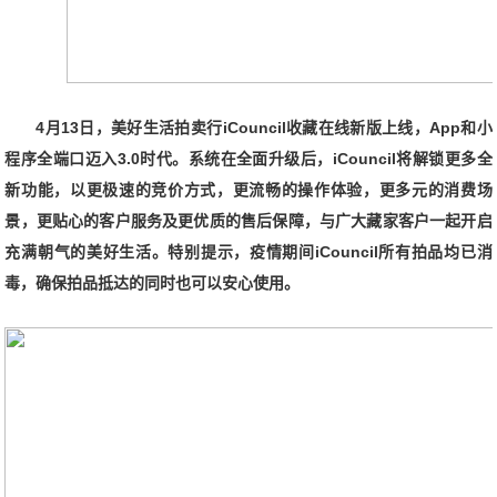
4月13日，美好生活拍卖行
iCouncil收藏在线新版上线，App
和
小
程序全端口迈入3.0时代
。
系统在全面升级后，iCouncil
将
解锁更多
全
新功能
，
以更极速的竞价方式，更流畅的操作体验，更多元的消费场
景，更贴心的客户服务及更优质的售后保障，与
广大藏家客户
一起开启
充满朝气的美好生活。特别提示，疫情期间iCouncil所有拍品均已消
毒，确保拍品抵达的同时也可以安心使用。