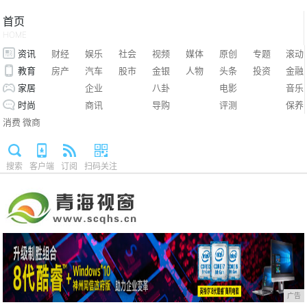
首页
HOME
资讯
财经
娱乐
社会
视频
媒体
原创
专题
滚动
教育
房产
汽车
股市
金银
人物
头条
投资
金融
家居
企业
八卦
电影
音乐
时尚
商讯
导购
评测
保养
消费
微商
搜索
客户端
订阅
扫码关注
广告