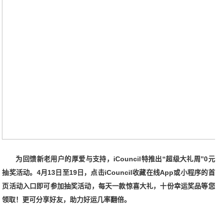
为
回馈新老用户
的厚爱与支持
，
iCouncil特推出“超级大礼周”0元
抽奖活动。4月13日至19日，点击iCouncil
收藏在线
App
或
小程序
的
首
页活动入口即可参加抽奖活动，每天一款惊喜大礼，十份幸运奖品等您
领取！更可分享好友，助力好运几率翻倍。