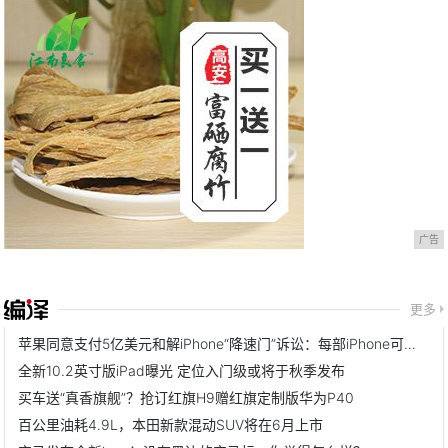
广告
更多
苹果同意支付5亿美元和解iPhone“降速门”诉讼：每部iPhone可获赔25美元
全新10.2英寸版iPad曝光 定位入门级或将于秋季发布
买车送“真香旗舰”？抢订红旗H9赠红旗定制版华为P40
百公里油耗4.9L，本田新款混动SUV将在6月上市