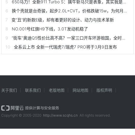
650马力！全新911 Turbo S：擒牛斩马只是表象，其实我是个“舒适”的超级跑车
换个壳就是台奇骏，起步2.0L+CVT，价格跌破15w，为何月销仅115辆
变“丑”的新款E级，却有着更好的设计、动力与技术革新
NO.001号红旗H9下线，3.0T发动机稳了
“街车”奥迪Q5性价比高不高？一家三口开车环游祖国，全时四驱少不了，保值率高，油耗也很高
全系云上市 全新一代瑞虎7/瑞虎7 PRO将于3月9日发布
关于我们
联系我们
老版地图
网站地图
版权声明
Copyright © 2005-2020
http://www.scqhs.cn
All rights reserved.