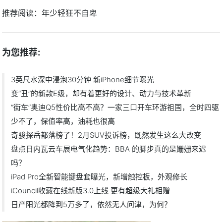
推荐阅读：
年少轻狂不自卑
为您推荐:
3英尺水深中浸泡30分钟 新iPhone细节曝光
变“丑”的新款E级，却有着更好的设计、动力与技术革新
“街车”奥迪Q5性价比高不高？一家三口开车环游祖国，全时四驱
少不了，保值率高，油耗也很高
奇骏探岳都落榜了！2月SUV投诉榜，既然发生这么大改变
盘点日内瓦云车展电气化趋势：BBA 的脚步真的是姗姗来迟
吗？
iPad Pro全新智能键盘套曝光，新增触控板，外观修长
iCouncil收藏在线新版3.0上线 更有超级大礼相赠
日产阳光都降到5万多了，依然无人问津，为何？