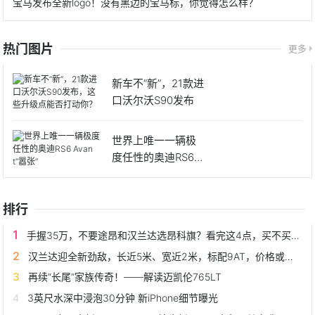
宝马发布全新logo！没有黑边的宝马标，你觉得怎么样？
热门图片
更多
新车不“新”，21款进
口沃尔沃S90发布
世界上唯一一辆极
度任性的奥迪RS6 A
v
排行
手握35万，不要途昂和汉兰达选昂科旗？看完这4点，买不买就懂了
汉兰达迎全新劲敌，长近5米、宽近2米，标配9AT，价格或有惊喜
再续“长尾”家族传奇！——解读迈凯伦765LT
3英尺水深中浸泡30分钟 新iPhone细节曝光