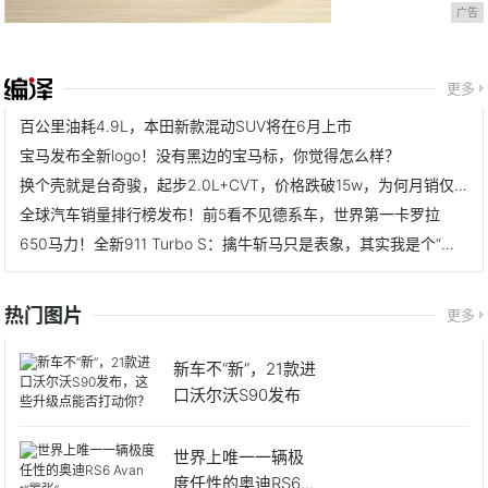
广告
更多
百公里油耗4.9L，本田新款混动SUV将在6月上市
宝马发布全新logo！没有黑边的宝马标，你觉得怎么样？
换个壳就是台奇骏，起步2.0L+CVT，价格跌破15w，为何月销仅115辆
全球汽车销量排行榜发布！前5看不见德系车，世界第一卡罗拉
650马力！全新911 Turbo S：擒牛斩马只是表象，其实我是个“舒适”的超级跑车
热门图片
更多
新车不“新”，21款进
口沃尔沃S90发布
世界上唯一一辆极
度任性的奥迪RS6 A