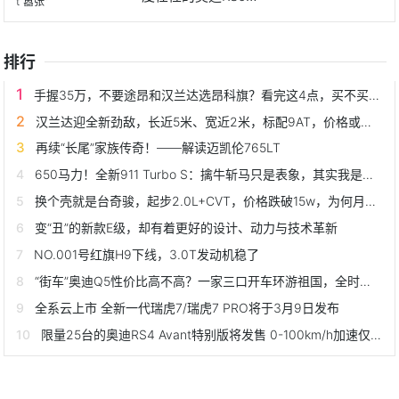
v
排行
手握35万，不要途昂和汉兰达选昂科旗？看完这4点，买不买就懂了
汉兰达迎全新劲敌，长近5米、宽近2米，标配9AT，价格或有惊喜
再续“长尾”家族传奇！——解读迈凯伦765LT
650马力！全新911 Turbo S：擒牛斩马只是表象，其实我是个“舒适”的超级跑车
换个壳就是台奇骏，起步2.0L+CVT，价格跌破15w，为何月销仅115辆
变“丑”的新款E级，却有着更好的设计、动力与技术革新
NO.001号红旗H9下线，3.0T发动机稳了
“街车”奥迪Q5性价比高不高？一家三口开车环游祖国，全时四驱少不了，保值率高，油耗也很高
全系云上市 全新一代瑞虎7/瑞虎7 PRO将于3月9日发布
限量25台的奥迪RS4 Avant特别版将发售 0-100km/h加速仅为4.1秒