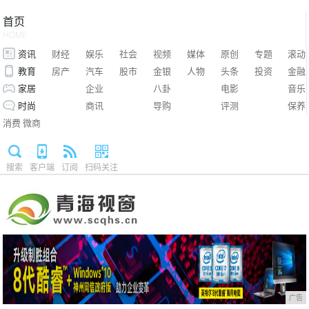
首页
HOME
资讯
财经
娱乐
社会
视频
媒体
原创
专题
滚动
教育
房产
汽车
股市
金银
人物
头条
投资
金融
家居
企业
八卦
电影
音乐
时尚
商讯
导购
评测
保养
消费
微商
搜索
客户端
订阅
扫码关注
广告