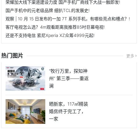
荣耀加大线下渠道建设力度 国产手机厂商线下大战一触即发!
国产手机中的元老级品牌 细扒TCL的发展史!
观察 | 10 月 15 日发布的一加 7T 系列手机，有哪些亮点和槽点？!
客厅电视怎么选？4m观看距离我推荐85吋巨幕电视!
还是不支持电信 索尼Xperia XZ众筹4999元起!
热门图片
更多
“牧行万里，探知神
州” 第三季——重返
澜
晒新家，117㎡精装
婚房终于完工了，
一家