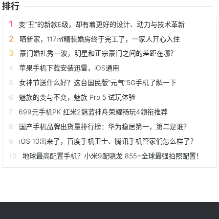
排行
变“丑”的新款E级，却有着更好的设计、动力与技术革新
晒新家，117㎡精装婚房终于完工了，一家人开心入住
豪门婚礼秀一波，明星和正宗豪门之间的差距在哪？
苹果手机下载安装迅雷，iOS通用
女神节送什么好？这台国民版“元气”5G手机了解一下
魅族的变与不变，魅族 Pro 5 试玩体验
699元手机PK 红米2魅蓝神舟荣耀畅玩4领衔推荐
国产手机品牌出货量排行榜：华为稳居第一，第二是谁？
iOS 10出来了，百度手机卫士、腾讯手机管家们怎么样了？
地球最高配置手机？小米9配骁龙 855+全球最强拍照配置！