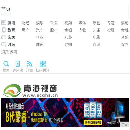
首页
HOME
资讯
财经
娱乐
社会
视频
媒体
原创
专题
滚动
教育
房产
汽车
股市
金银
人物
头条
投资
金融
家居
企业
八卦
电影
音乐
时尚
商讯
导购
评测
保养
消费
微商
搜索
客户端
订阅
扫码关注
广告