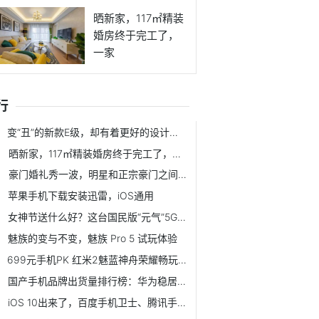
晒新家，117㎡精装
婚房终于完工了，
一家
行
变“丑”的新款E级，却有着更好的设计、动力与技术革新
晒新家，117㎡精装婚房终于完工了，一家人开心入住
豪门婚礼秀一波，明星和正宗豪门之间的差距在哪？
苹果手机下载安装迅雷，iOS通用
女神节送什么好？这台国民版“元气”5G手机了解一下
魅族的变与不变，魅族 Pro 5 试玩体验
699元手机PK 红米2魅蓝神舟荣耀畅玩4领衔推荐
国产手机品牌出货量排行榜：华为稳居第一，第二是谁？
iOS 10出来了，百度手机卫士、腾讯手机管家们怎么样了？