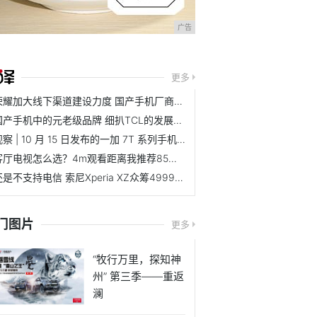
广告
更多
荣耀加大线下渠道建设力度 国产手机厂商线下大战一触即发!
国产手机中的元老级品牌 细扒TCL的发展史!
观察 | 10 月 15 日发布的一加 7T 系列手机，有哪些亮点和槽点？!
客厅电视怎么选？4m观看距离我推荐85吋巨幕电视!
还是不支持电信 索尼Xperia XZ众筹4999元起!
门图片
更多
“牧行万里，探知神
州” 第三季——重返
澜