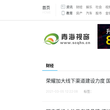
资讯
财经
娱乐
社会
视
首页
HOME
教育
房产
汽车
股市
金
财经
荣耀加大线下渠道建设力度 
2021-03-05 12:22:08
标签：