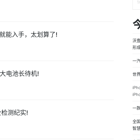
就能入手，太划算了!
沃
形
一
Ah大电池长待机!
世
iP
iP
一款
检测纪实!
全国
智慧