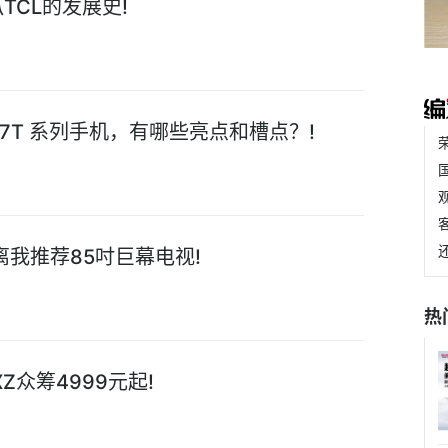
TCL的发展史!
一加 7T 系列手机，有哪些亮点和槽点？!
我推荐85吋巨幕电视!
热
XZ众筹4999元起!