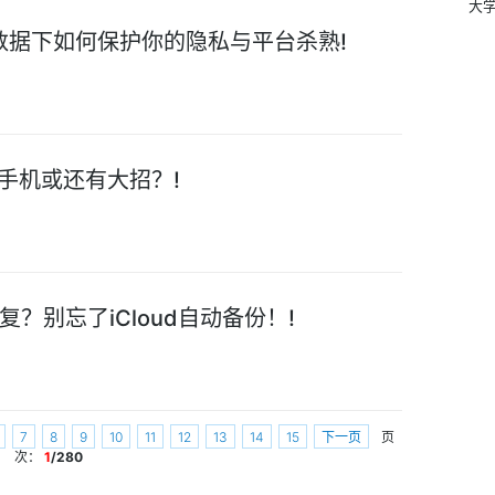
大学
数据下如何保护你的隐私与平台杀熟!
V手机或还有大招？!
？别忘了iCloud自动备份！!
7
8
9
10
11
12
13
14
15
下一页
页
次：
1
/280