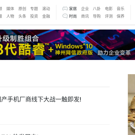
频
媒体
原创
专题
滚动
家居
企业
八卦
电影
音乐
银
人物
头条
投资
金融
时尚
商讯
导购
评测
保养
国产手机厂商线下大战一触即发!