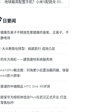
地球最高配置手机？小米9配骁龙 855+全球最强拍照配置！
今
日要闻
壹健康负离子不释放危害健康的臭氧、正离子，不
成静电场
汽-大众数智化转型：砥砺前行 成效凸显
界的东方雨虹——建筑建材系统服务商
hone12Pro概念图：刘海更小后置浴霸四摄，保留
hone4原汁原味!
靠谱的中端精品 HTC One X9评测
首家华为授权体验店Plus在武汉正式开业 打造
零售标杆!