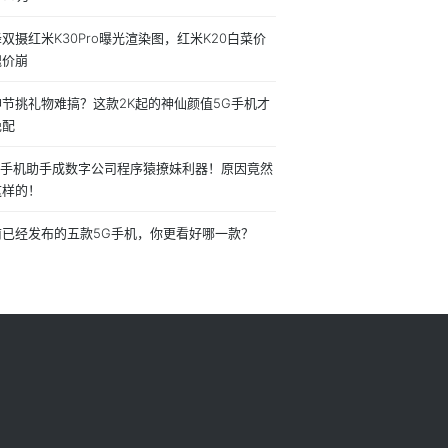
双摄红米K30Pro曝光渲染图，红米K20白菜价
愧价崩
神节挑礼物难搞？这款2K起的神仙颜值5G手机才
绝配
60手机助手成数字公司程序猿撩妹利器！原因竟然
这样的！
前已经发布的五款5G手机，你更看好哪一款？