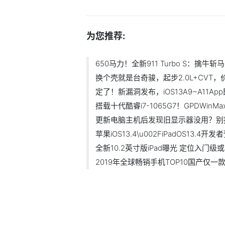
为您推荐:
650马力！全新911 Turbo S：擒
换个壳就是台奇骏，起步2.0L+CVT，
定了！新漏洞发布，iOS13A9~A11Ap
搭载十代酷睿i7-1065G7！GPDWi
更新电脑主机后发现旧显示器没用？别
苹果iOS13.4\u002FiPadOS13.4开
全新10.2英寸版iPad曝光 定位入门
2019年全球畅销手机TOP10国产仅一