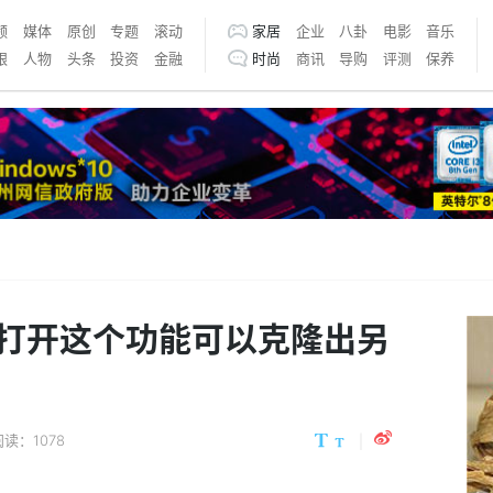
频
媒体
原创
专题
滚动
家居
企业
八卦
电影
音乐
银
人物
头条
投资
金融
时尚
商讯
导购
评测
保养
打开这个功能可以克隆出另
阅读：1078