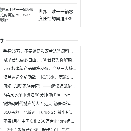
世界上唯一一辆极
度任性的奥迪RS6 A
v
行
手握35万，不要途昂和汉兰达选昂科旗？看完这4点，买不买就懂了
赋予音乐更多自由，JBL音箱为你解锁全新音乐体验
vivo核弹级产品即将发布，产品三大核心优势让人对品牌刮目相看
汉兰达迎全新劲敌，长近5米、宽近2米，标配9AT，价格或有惊喜
再续“长尾”家族传奇！——解读迈凯伦765LT
3英尺水深中浸泡30分钟 新iPhone细节曝光
被数码时代抛弃的人？克莱-汤普森迄今为止还在用翻盖手机
650马力！全新911 Turbo S：擒牛斩马只是表象，其实我是个“舒适”的超级跑车
苹果1月在中国卖出230万台iPhone但2月份销量会惨不忍睹
换个壳就是台奇骏，起步2.0L+CVT，价格跌破15w，为何月销仅115辆