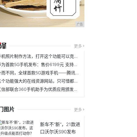
广告
更多
手机照片制作方法，打开这个功能可以克隆出另一个自己，很简单
华为首款5G手机发布：售价6199元 支持双卡双待
升而不同，全球首款5G游戏手机——腾讯黑鲨游戏手机3系重磅发布
五个功能强大的在线资源网站，只可惜都知道的人很少！
工信部联合360手机助手为优质应用颁发高品质APP徽章
门图片
更多
新车不“新”，21款进
口沃尔沃S90发布