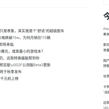
iP
牛斩马只是表象，其实我是个“舒适”的超级跑车
果
价格跌破15w，为何月销仅115辆
p即将来临
索尼
准
nMax曝光，或是最小的游戏本？
扔，这款转换器能帮到你
国产
发者预览版\u002F公测版Beta3更新
预售
级或将于秋季发布
世界
款千元机上榜
卡
“战
这
185