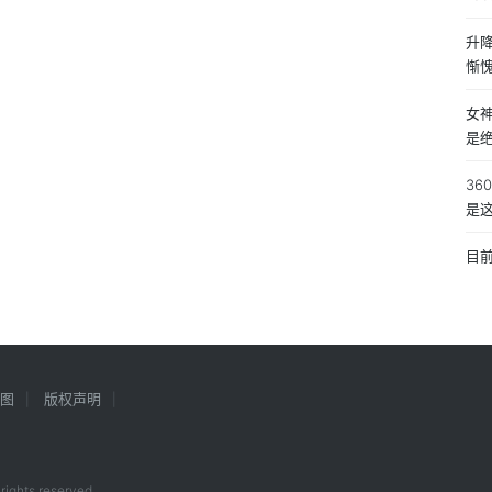
升降
惭
女
是
3
是
目
图
版权声明
rights reserved.