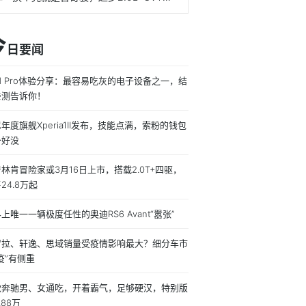
今
日要闻
ad Pro体验分享：最容易吃灰的电子设备之一，结
亲测告诉你！
年度旗舰Xperia1II发布，技能点满，索粉的钱包
备好没
林肯冒险家或3月16日上市，搭载2.0T+四驱，
24.8万起
上唯一一辆极度任性的奥迪RS6 Avant“嚣张”
罗拉、轩逸、思域销量受疫情影响最大？细分车市
疫”有侧重
款奔驰男、女通吃，开着霸气，足够硬汉，特别版
.88万