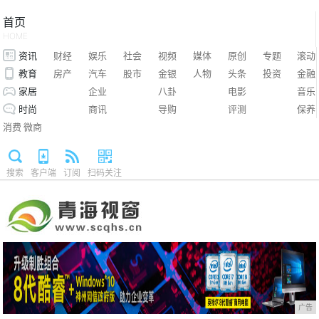
首页
HOME
资讯
财经
娱乐
社会
视频
媒体
原创
专题
滚动
教育
房产
汽车
股市
金银
人物
头条
投资
金融
家居
企业
八卦
电影
音乐
时尚
商讯
导购
评测
保养
消费
微商
搜索
客户端
订阅
扫码关注
广告