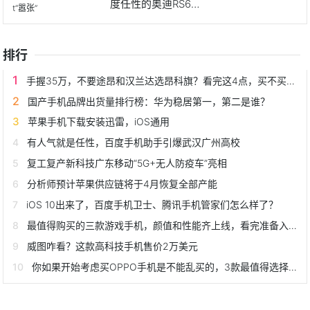
度任性的奥迪RS6 A
v
排行
手握35万，不要途昂和汉兰达选昂科旗？看完这4点，买不买就懂了
国产手机品牌出货量排行榜：华为稳居第一，第二是谁？
苹果手机下载安装迅雷，iOS通用
有人气就是任性，百度手机助手引爆武汉广州高校
复工复产新科技广东移动“5G+无人防疫车”亮相
分析师预计苹果供应链将于4月恢复全部产能
iOS 10出来了，百度手机卫士、腾讯手机管家们怎么样了？
最值得购买的三款游戏手机，颜值和性能齐上线，看完准备入手了吗
威图咋看？这款高科技手机售价2万美元
你如果开始考虑买OPPO手机是不能乱买的，3款最值得选择的