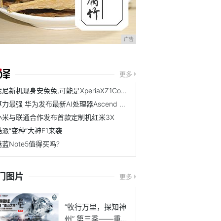
广告
更多
索尼新机现身安兔兔,可能是XperiaXZ1Compac
算力最强 华为发布最新AI处理器Ascend 910
小米与联通合作发布首款定制机红米3X
酷派“变种”大神F1来袭
魅蓝Note5值得买吗?
门图片
更多
“牧行万里，探知神
州” 第三季——重返