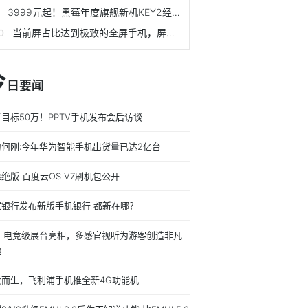
3999元起！黑莓年度旗舰新机KEY2经典重生
当前屏占比达到极致的全屏手机，屏幕最漂亮3款手机你喜欢吗？
今
日要闻
目标50万！PPTV手机发布会后访谈
为何刚:今年华为智能手机出货量已达2亿台
绝版 百度云OS V7刷机包公开
家银行发布新版手机银行 都新在哪？
vo 电竞级展台亮相，多感官视听为游客创造非凡
趣
爱而生，飞利浦手机推全新4G功能机