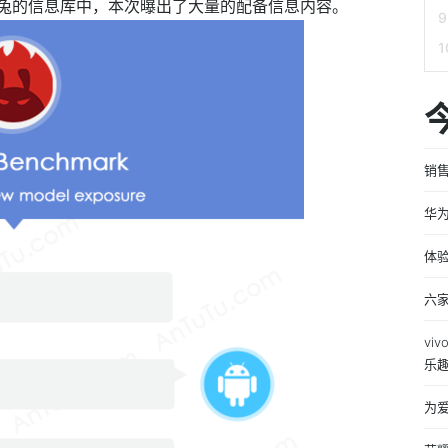
兔的信息库中，本次曝出了大量的配备信息内容。
销售
华
体验
六
vi
乐
为