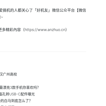
% 爱搞机的人都关心了「好机友」微信公众平台【微信
~
內容（https://www.anzhuo.cn）
汉广州高校
最漂亮3款手机你喜欢吗？
机插孔转USB-C配件曝光
经的白马到底怎么了？