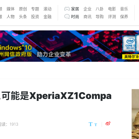
频
媒体
原创
专题
滚动
家居
企业
八卦
电影
音乐
银
人物
头条
投资
金融
时尚
商讯
导购
评测
保养
能是XperiaXZ1Compa
阅读：1913