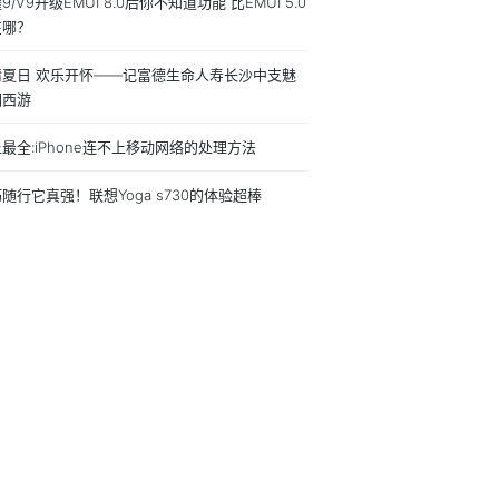
9/V9升级EMUI 8.0后你不知道功能 比EMUI 5.0
在哪？
情夏日 欢乐开怀——记富德生命人寿长沙中支魅
湘西游
最全:iPhone连不上移动网络的处理方法
随行它真强！联想Yoga s730的体验超棒