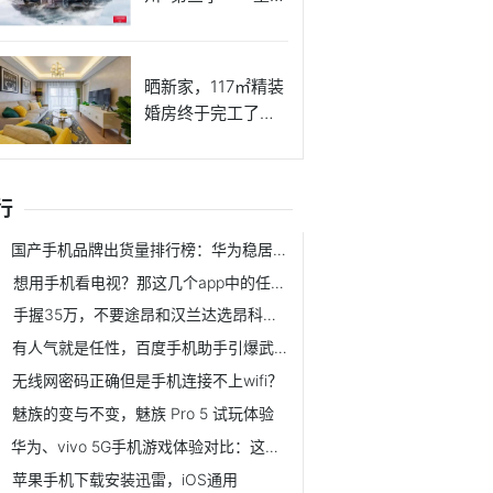
澜
晒新家，117㎡精装
婚房终于完工了，
一家
行
国产手机品牌出货量排行榜：华为稳居第一，第二是谁？
想用手机看电视？那这几个app中的任何一个就够你用了！
手握35万，不要途昂和汉兰达选昂科旗？看完这4点，买不买就懂了
有人气就是任性，百度手机助手引爆武汉广州高校
无线网密码正确但是手机连接不上wifi？
魅族的变与不变，魅族 Pro 5 试玩体验
华为、vivo 5G手机游戏体验对比：这样玩，吃鸡从未如此轻松
苹果手机下载安装迅雷，iOS通用