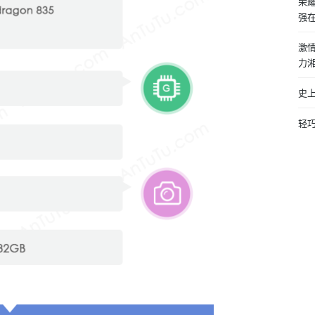
荣耀
强
激
力
史上
轻巧