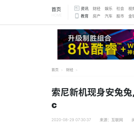
资讯
财经
娱乐
社会
视
首页
HOME
教育
房产
汽车
股市
金
首页
财经
索尼新机现身安兔兔,可
c
2020-08-29 07:30:37
来源：互联网