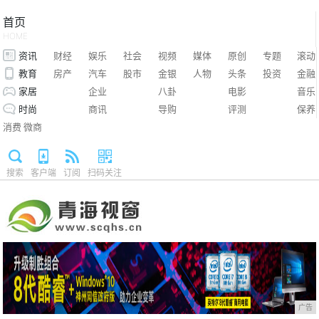
首页
HOME
资讯
财经
娱乐
社会
视频
媒体
原创
专题
滚动
教育
房产
汽车
股市
金银
人物
头条
投资
金融
家居
企业
八卦
电影
音乐
时尚
商讯
导购
评测
保养
消费
微商
搜索
客户端
订阅
扫码关注
广告