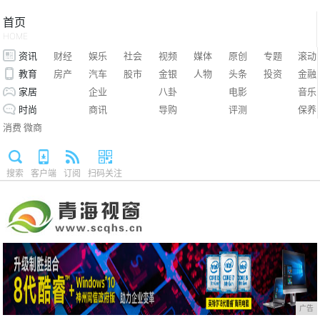
首页
HOME
资讯
财经
娱乐
社会
视频
媒体
原创
专题
滚动
教育
房产
汽车
股市
金银
人物
头条
投资
金融
家居
企业
八卦
电影
音乐
时尚
商讯
导购
评测
保养
消费
微商
搜索
客户端
订阅
扫码关注
广告