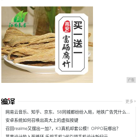
广告
更多
网易云音乐、知乎、京东、58同城都纷纷入局，地铁广告凭什么火？
安卓系统如何召唤出高大上的虚拟按键
召回realme又摆出一加7，K3真机却套公模！OPPO玩哪出？
苹果设计陷入死循环 乐视手机2代引领手机设计新纪元