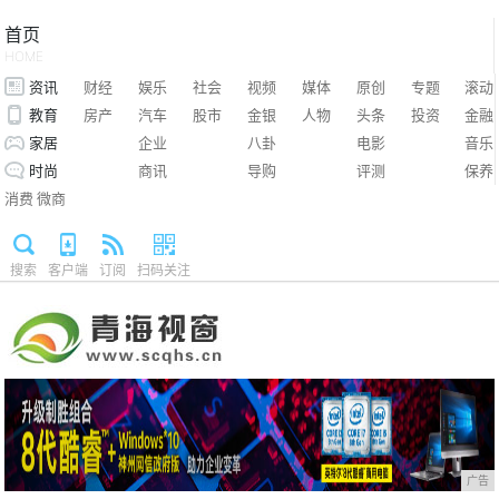
首页
HOME
资讯
财经
娱乐
社会
视频
媒体
原创
专题
滚动
教育
房产
汽车
股市
金银
人物
头条
投资
金融
家居
企业
八卦
电影
音乐
时尚
商讯
导购
评测
保养
消费
微商
搜索
客户端
订阅
扫码关注
广告