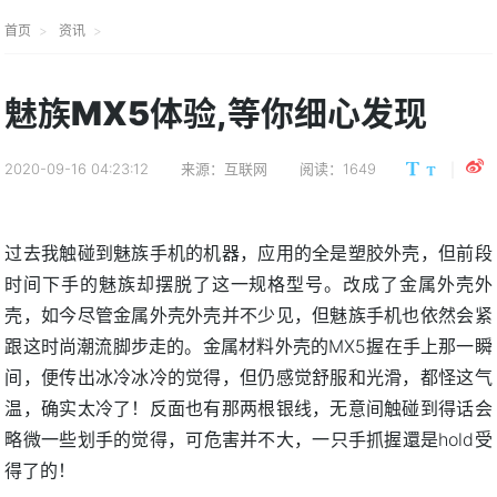
首页
资讯
魅族MX5体验,等你细心发现
2020-09-16 04:23:12
来源：互联网
阅读：1649
过去我触碰到魅族手机的机器，应用的全是塑胶外壳，但前段
时间下手的魅族却摆脱了这一规格型号。改成了金属外壳外
壳，如今尽管金属外壳外壳并不少见，但魅族手机也依然会紧
跟这时尚潮流脚步走的。金属材料外壳的MX5握在手上那一瞬
间，便传出冰冷冰冷的觉得，但仍感觉舒服和光滑，都怪这气
温，确实太冷了！反面也有那两根银线，无意间触碰到得话会
略微一些划手的觉得，可危害并不大，一只手抓握還是hold受
得了的！