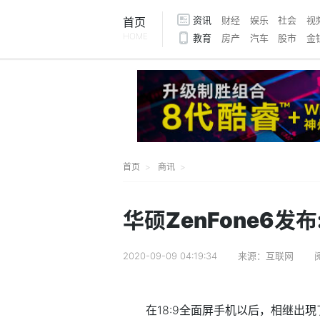
资讯
财经
娱乐
社会
视
首页
HOME
教育
房产
汽车
股市
金
首页
商讯
华硕ZenFone6发
2020-09-09 04:19:34
来源：互联网
在18:9全面屏手机以后，相继出