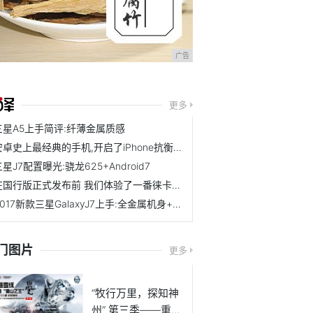
广告
更多
三星A5上手简评:纤薄金属质感
安卓史上最经典的手机,开启了iPhone抗衡的时代
星J7配置曝光:骁龙625+Android7
在国行版正式发布前 我们体验了一番徕卡加持的华为P9
2017新款三星GalaxyJ7上手:全金属机身+王者荣耀
门图片
更多
“牧行万里，探知神
州” 第三季——重返