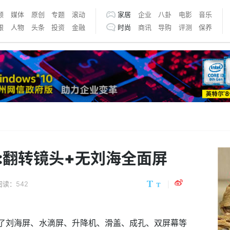
频
媒体
原创
专题
滚动
家居
企业
八卦
电影
音乐
银
人物
头条
投资
金融
时尚
商讯
导购
评测
保养
布:翻转镜头+无刘海全面屏
阅读：542
現了刘海屏、水滴屏、升降机、滑盖、成孔、双屏幕等