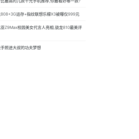
价比最高的几款千元手机推荐,你最看好哪一款?
808+3G运存+指纹联想乐檬X3被曝仅999元
亚Z9Max校园美女代言人亮相,骁龙810最美评
快手照进大叔的功夫梦想