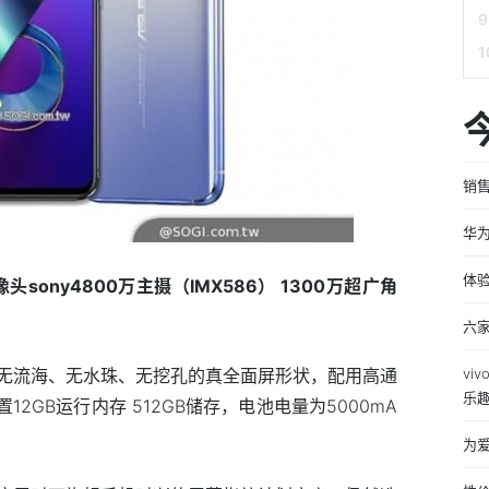
销售
华
体验
摄像头sony4800万主摄（IMX586） 1300万超广角
六
 6选用无流海、无水珠、无挖孔的真全面屏形状，配用高通
vi
乐
2GB运行内存 512GB储存，电池电量为5000mA
为