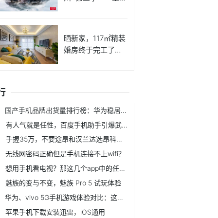
澜
晒新家，117㎡精装
婚房终于完工了，
一家
行
国产手机品牌出货量排行榜：华为稳居第一，第二是谁？
有人气就是任性，百度手机助手引爆武汉广州高校
手握35万，不要途昂和汉兰达选昂科旗？看完这4点，买不买就懂了
无线网密码正确但是手机连接不上wifi？
想用手机看电视？那这几个app中的任何一个就够你用了！
魅族的变与不变，魅族 Pro 5 试玩体验
华为、vivo 5G手机游戏体验对比：这样玩，吃鸡从未如此轻松
苹果手机下载安装迅雷，iOS通用