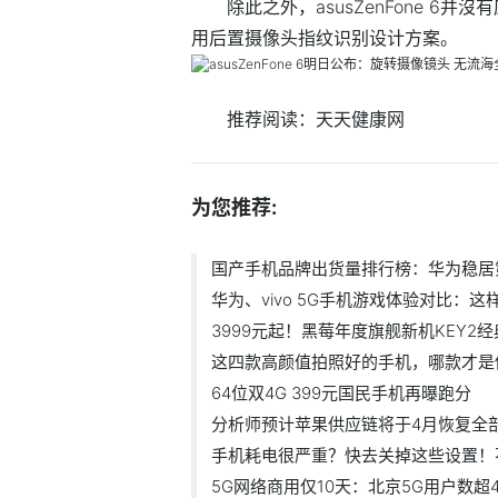
除此之外，asusZenFone 
用后置摄像头指纹识别设计方案。
推荐阅读：
天天健康网
为您推荐:
国产手机品牌出货量排行榜：华为稳居
华为、vivo 5G手机游戏体验对比：
3999元起！黑莓年度旗舰新机KEY2
这四款高颜值拍照好的手机，哪款才是
64位双4G 399元国民手机再曝跑分
分析师预计苹果供应链将于4月恢复全
手机耗电很严重？快去关掉这些设置！
5G网络商用仅10天：北京5G用户数超