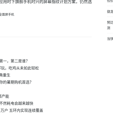
性
6并沒有应用时下旗舰手机时兴的屏幕指纹计划方案，仍然选
骁龙
努比
测
当
第一，第二是谁？
这样玩，吃鸡从未如此轻松
经典重生
你的暑期购机首选？
部产能
不然耗电会越来越快
4万户 五环内实现连续覆盖