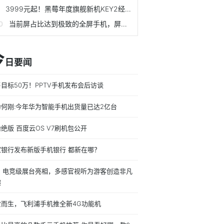
3999元起！黑莓年度旗舰新机KEY2经典重生
当前屏占比达到极致的全屏手机，屏幕最漂亮3款手机你喜欢吗？
今
日要闻
目标50万！PPTV手机发布会后访谈
为何刚:今年华为智能手机出货量已达2亿台
绝版 百度云OS V7刷机包公开
家银行发布新版手机银行 都新在哪？
vo 电竞级展台亮相，多感官视听为游客创造非凡
趣
爱而生，飞利浦手机推全新4G功能机